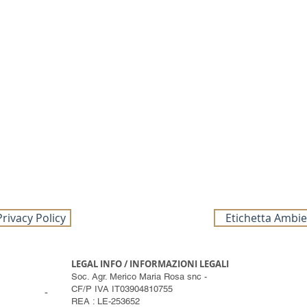
Privacy Policy
Etichetta Ambie
LEGAL INFO / INFORMAZIONI LEGALI
Soc. Agr. Merico Maria Rosa snc -
CF/P IVA IT03904810755
-
REA : LE-253652
Tour Enogastromici in azienda